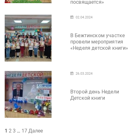
посвящается»
02.04.2024
В Бежтинском участке
провели мероприятия
«Неделя детской книги»
26.03.2024
Второй день Недели
Детской книги
Пагинация
1
2
3
…
17
Далее
записей