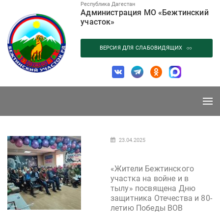
Перейти
Республика Дагестан
Администрация МО «Бежтинский
к
участок»
содержанию
ВЕРСИЯ ДЛЯ СЛАБОВИДЯЩИХ
23.04.2025
«Жители Бежтинского
участка на войне и в
тылу» посвящена Дню
защитника Отечества и 80-
летию Победы ВОВ