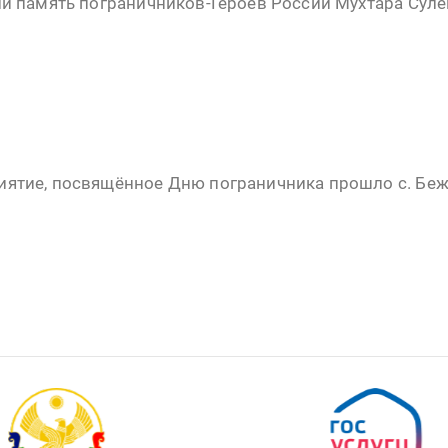
ли память пограничников-Героев России Мухтара Суле
ятие, посвящённое Дню пограничника прошло с. Беж