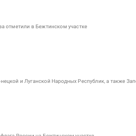
ва отметили в Бежтинском участке
нецкой и Луганской Народных Республик, а также За
 флага России на Бежтинском участке