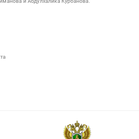
йманова и Абдулхалика Курбанова.
та