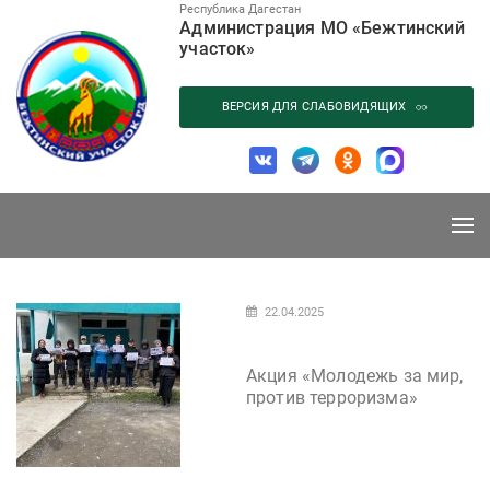
Перейти
Республика Дагестан
Администрация МО «Бежтинский
к
участок»
содержанию
ВЕРСИЯ ДЛЯ СЛАБОВИДЯЩИХ
22.04.2025
Акция «Молодежь за мир,
против терроризма»