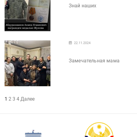
Знай наших
22.11.2024
Замечательная мама
Пагинация
1
2
3
4
Далее
записей