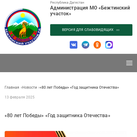
Перейти
Республика Дагестан
Администрация МО «Бежтинский
к
участок»
содержанию
ВЕРСИЯ ДЛЯ СЛАБОВИДЯЩИХ
Главная
Новости
«80 лет Победы» «Год защитника Отечества»
13 февраля 2025
«80 лет Победы» «Год защитника Отечества»