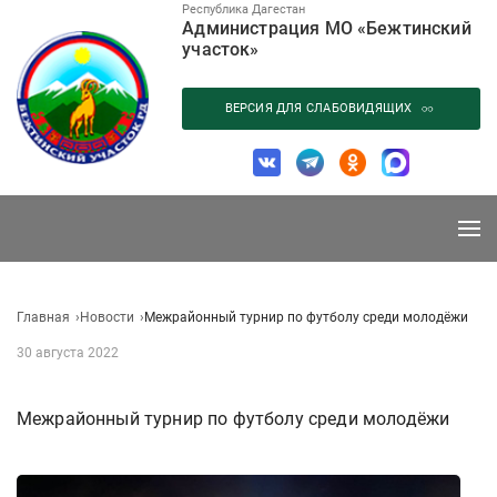
Перейти
Республика Дагестан
Администрация МО «Бежтинский
к
участок»
содержанию
ВЕРСИЯ ДЛЯ СЛАБОВИДЯЩИХ
Главная
Новости
Межрайонный турнир по футболу среди молодёжи
30 августа 2022
Межрайонный турнир по футболу среди молодёжи