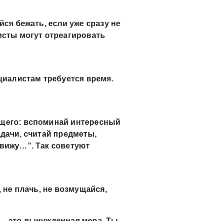
йся бежать, если уже сразу не
исты могут отреагировать
циалистам требуется время.
ящего: вспоминай интересный
адачи, считай предметы,
 вижу…”. Так советуют
 не плачь, не возмущайся,
 – это вынужденная мера. Ты