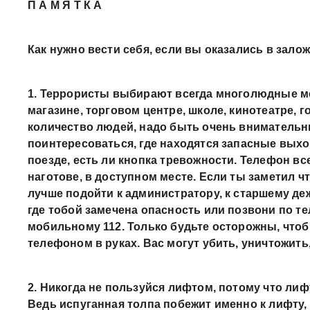
П А М Я Т К А
Как нужно вести себя, если вы оказались в залож
1. Террористы выбирают всегда многолюдные ме
магазине, торговом центре, школе, кинотеатре, г
количество людей, надо быть очень внимательн
поинтересоваться, где находятся запасные выхо
поезде, есть ли кнопка тревожности. Телефон вс
наготове, в доступном месте. Если ты заметил чт
лучше подойти к администратору, к старшему де
где тобой замечена опасность или позвони по те
мобильному 112. Только будьте осторожны, чтоб
телефоном в руках. Вас могут убить, уничтожить, 
2. Никогда не пользуйся лифтом, потому что лиф
Ведь испуганная толпа побежит именно к лифту, 