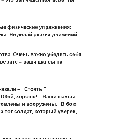
рые физические упражнения:
ны. Не делай резких движений,
ертва. Очень важно убедить себя
поверите – ваши шансы на
азали – “Стоять!”,
 “ОКей, хорошо!”. Ваши шансы
товлены и вооружены. “В бою
а тот солдат, который уверен,
лечь на пол или на землю и