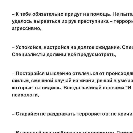
– К тебе обязательно придут на помощь. Не пыта
удалось вырваться из рук преступника – террор
агрессивно,
– Успокойся, настройся на долгое ожидание. Спе
Специалисты должны всё предусмотреть,
– Постарайся мысленно отвлечься от происход
фильм, смешной случай из жизни, решай в уме з
которые ты видишь. Всегда начинай словами “Я
психологи,
– Старайся не раздражать террористов: не кричи,
– Выполняй все требования террористов. Помни