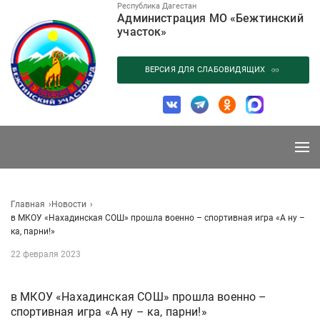
Перейти
Республика Дагестан
Администрация МО «Бежтинский
к
участок»
содержанию
ВЕРСИЯ ДЛЯ СЛАБОВИДЯЩИХ
Главная
Новости
в МКОУ «Нахадинская СОШ» прошла военно – спортивная игра «А ну –
ка, парни!»
22 февраля 2023
в МКОУ «Нахадинская СОШ» прошла военно –
спортивная игра «А ну – ка, парни!»