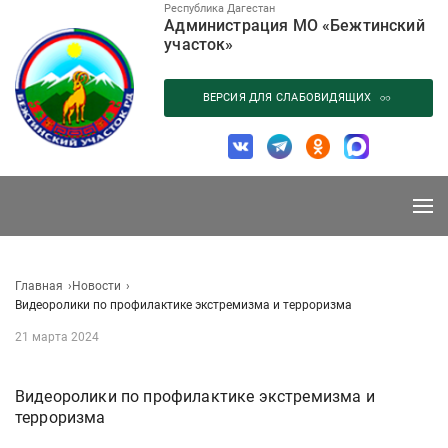
Перейти
Республика Дагестан
Администрация МО «Бежтинский
к
участок»
содержанию
ВЕРСИЯ ДЛЯ СЛАБОВИДЯЩИХ
Главная
Новости
Видеоролики по профилактике экстремизма и терроризма
21 марта 2024
Видеоролики по профилактике экстремизма и
терроризма