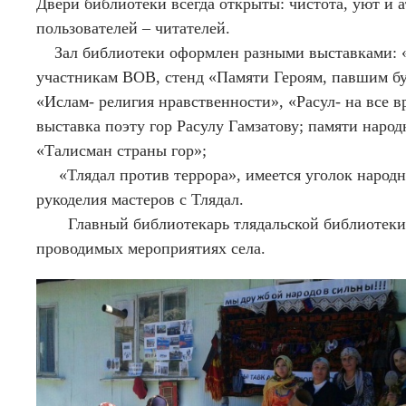
Двери библиотеки всегда открыты: чистота, уют и 
пользователей – читателей.
Зал библиотеки оформлен разными выставками: «Б
участникам ВОВ, стенд «Памяти Героям, павшим б
«Ислам- религия нравственности», «Расул- на все 
выставка поэту гор Расулу Гамзатову; памяти наро
«Талисман страны гор»;
«Тлядал против террора», имеется уголок народно
рукоделия мастеров с Тлядал.
Главный библиотекарь тлядальской библиотеки п
проводимых мероприятиях села.