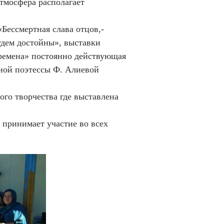
атмосфера располагает
ессмертная слава отцов,-
удем достойны», выставки
времена» постоянно действующая
дной поэтессы Ф. Алиевой
го творчества где выставлена
ринимает участие во всех