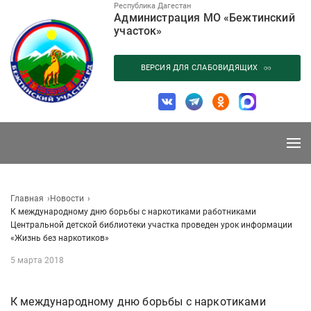
Перейти
Республика Дагестан
Администрация МО «Бежтинский
к
участок»
содержанию
ВЕРСИЯ ДЛЯ СЛАБОВИДЯЩИХ
Главная
Новости
К международному дню борьбы с наркотиками работниками
Центральной детской библиотеки участка проведен урок информации
«Жизнь без наркотиков»
5 марта 2018
К международному дню борьбы с наркотиками