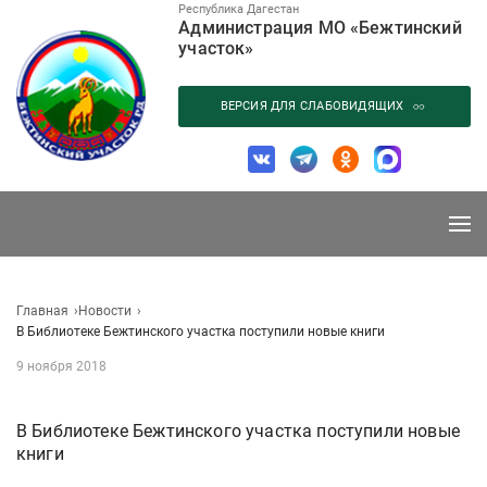
Перейти
Республика Дагестан
Администрация МО «Бежтинский
к
участок»
содержанию
ВЕРСИЯ ДЛЯ СЛАБОВИДЯЩИХ
Главная
Новости
В Библиотеке Бежтинского участка поступили новые книги
9 ноября 2018
В Библиотеке Бежтинского участка поступили новые
книги