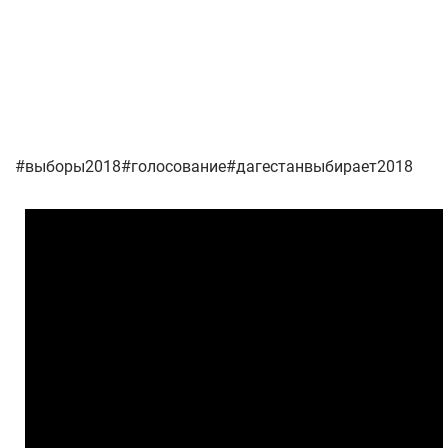
#выборы2018#голосование#дагестанвыбирает2018