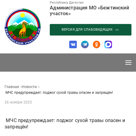
Перейти
Республика Дагестан
Администрация МО «Бежтинский
к
участок»
содержанию
ВЕРСИЯ ДЛЯ СЛАБОВИДЯЩИХ
Главная
Новости
️ МЧС предупреждает: поджог сухой травы опасен и запрещён!
26 ноября 2025
️ МЧС предупреждает: поджог сухой травы опасен и
запрещён!