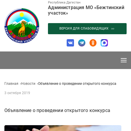
Перейти
Республика Дагестан
Администрация МО «Бежтинский
к
участок»
содержанию
ВЕРСИЯ ДЛЯ СЛАБОВИДЯЩИХ
Главная
Новости
Объявление о проведении открытого конкурса
3 октября 2019
Объявление о проведении открытого конкурса