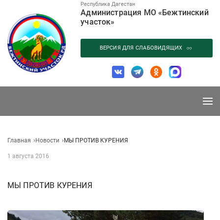
Перейти
Республика Дагестан
Администрация МО «Бежтинский
к
участок»
содержанию
ВЕРСИЯ ДЛЯ СЛАБОВИДЯЩИХ
Главная
Новости
МЫ ПРОТИВ КУРЕНИЯ
1 августа 2016
МЫ ПРОТИВ КУРЕНИЯ