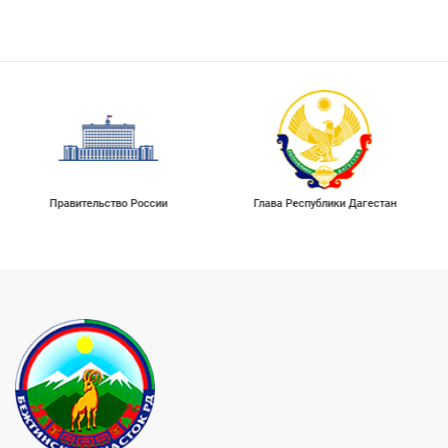
ельство России
Глава Республики Дагестан
Портал госуд
Российск