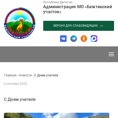
Перейти
Республика Дагестан
Администрация МО «Бежтинский
к
участок»
содержанию
ВЕРСИЯ ДЛЯ СЛАБОВИДЯЩИХ
Главная
Новости
С Днем учителя
6 октября 2025
С Днем учителя