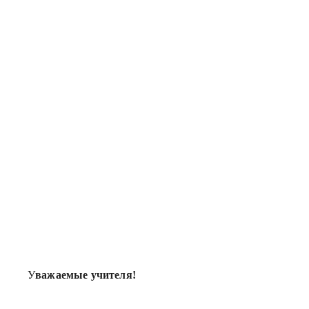
У
важаемые учителя!