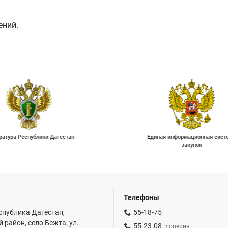
ений.
ратура Республики Дагестан
Единая информационная сист
закупок
Телефоны
спублика Дагестан,
55-18-75
 район, село Бежта, ул.
55-23-08
доверия