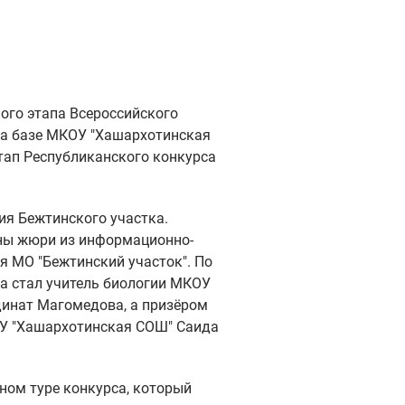
ого этапа Всероссийского
 На базе МКОУ "Хашархотинская
тап Республиканского конкурса
ия Бежтинского участка.
ены жюри из информационно-
я МО "Бежтинский участок". По
а стал учитель биологии МКОУ
динат Магомедова, а призёром
ОУ "Хашархотинская СОШ" Саида
ном туре конкурса, который