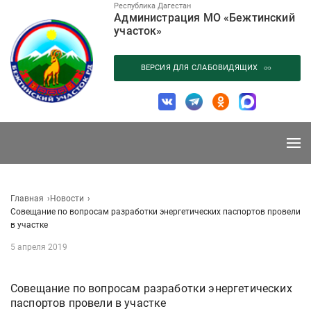
Перейти
Республика Дагестан
Администрация МО «Бежтинский
к
участок»
содержанию
ВЕРСИЯ ДЛЯ СЛАБОВИДЯЩИХ
Главная
Новости
Совещание по вопросам разработки энергетических паспортов провели
в участке
5 апреля 2019
Совещание по вопросам разработки энергетических
паспортов провели в участке