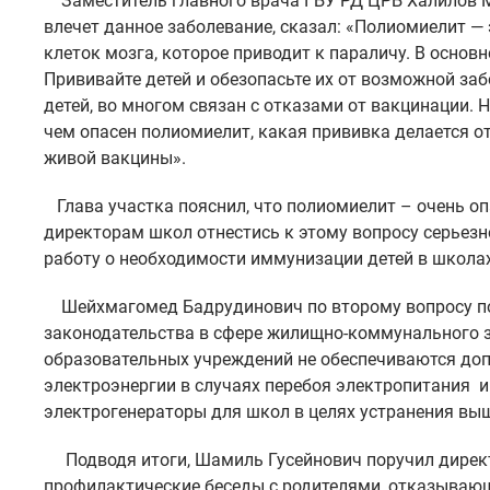
Заместитель главного врача ГБУ РД ЦРБ Халилов М.
влечет данное заболевание, сказал: «Полиомиелит —
клеток мозга, которое приводит к параличу. В основ
Прививайте детей и обезопасьте их от возможной за
детей, во многом связан с отказами от вакцинации.
чем опасен полиомиелит, какая прививка делается о
живой вакцины».
Глава участка пояснил, что полиомиелит – очень оп
директорам школ отнестись к этому вопросу серьезн
работу о необходимости иммунизации детей в школах
Шейхмагомед Бадрудинович по второму вопросу по
законодательства в сфере жилищно-коммунального з
образовательных учреждений не обеспечиваются до
электроэнергии в случаях перебоя электропитания 
электрогенераторы для школ в целях устранения вы
Подводя итоги, Шамиль Гусейнович поручил дирек
профилактические беседы с родителями, отказываю