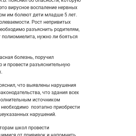
Б. пояснил об опасности, которую
 это вирусное воспаление нервных
ном им болеют дети младше 5 лет.
болеваемости. Рост непривитых
 Необходимо разъяснить родителям,
т полиомиелита, нужно ли бояться
асная болезнь, поручил
о и провести разъяснительную
.
яснил, что выявлены нарушения
аконодательства, что здания всех
полнительным источником
и необходимо поэтапно приобрести
шеуказанных нарушений.
торам школ провести
щимися от прививок и напомнить