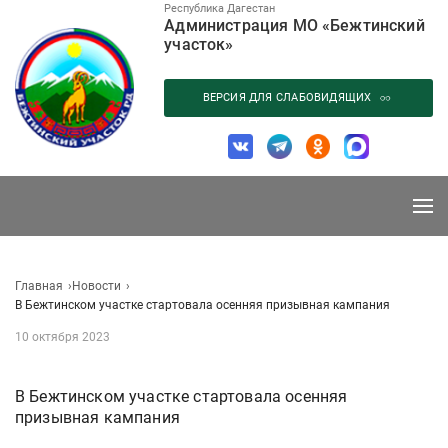
Перейти
Республика Дагестан
Администрация МО «Бежтинский
к
участок»
содержанию
ВЕРСИЯ ДЛЯ СЛАБОВИДЯЩИХ
Главная
Новости
В Бежтинском участке стартовала осенняя призывная кампания
10 октября 2023
В Бежтинском участке стартовала осенняя
призывная кампания