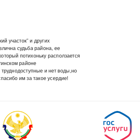
ий участок" и других
злична судьба района, ее
который потихоньку расползается
жтинском районе
а труднодоступные и нет воды,но
пасибо им за такое усердие!