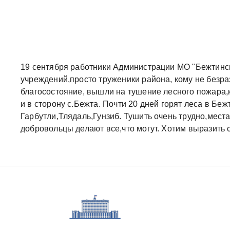
19 сентября работники Администрации МО "Бежтинск
учреждений,просто труженики района, кому не безра
благосостояние, вышли на тушение лесного пожара,
и в сторону с.Бежта. Почти 20 дней горят леса в Бе
Гарбутли,Тлядаль,Гунзиб. Тушить очень трудно,мест
добровольцы делают все,что могут. Хотим выразить с