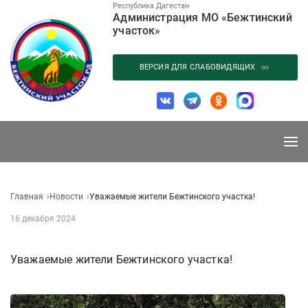
Перейти
Республика Дагестан
Администрация МО «Бежтинский
к
участок»
содержанию
ВЕРСИЯ ДЛЯ СЛАБОВИДЯЩИХ
Главная
Новости
Уважаемые жители Бежтинского участка!
16 декабря 2024
Уважаемые жители Бежтинского участка!