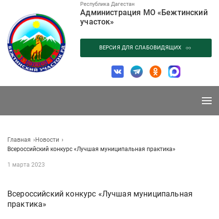
Перейти
Республика Дагестан
Администрация МО «Бежтинский
к
участок»
содержанию
ВЕРСИЯ ДЛЯ СЛАБОВИДЯЩИХ
Главная
Новости
Всероссийский конкурс «Лучшая муниципальная практика»
1 марта 2023
Всероссийский конкурс «Лучшая муниципальная
практика»