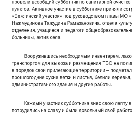
провели всеобщий субботник по санитарной очистке
пунктов. Активное участие в субботнике приняли с
«Бежтинский участок» под руководством главы МО «
Нажмудинова Тажудина Рамазановича, отдела культу
отделения, учащиеся и педагоги общеобразовательн
больницы, актив села.
Вооружившись необходимым инвентарем, лакок
транспортом для вывоза и размещения ТБО на полиг
в порядок свои прилегающие территории – подметали
прошлогодние сухие ветки и листья, белили деревья
административного здания и другие работы.
Каждый участник субботника внес свою лепту в 
потрудились на славу и были довольный свой работо