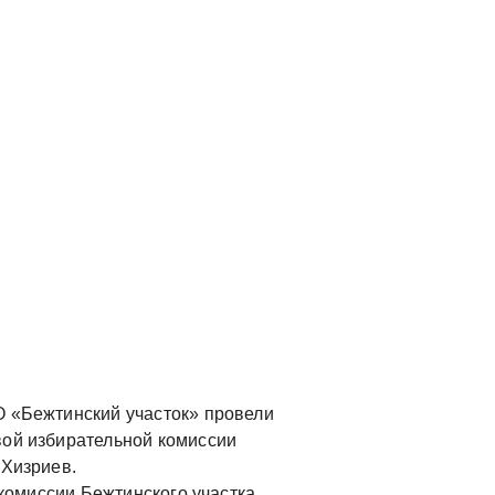
О «Бежтинский участок» провели
вой избирательной комиссии
 Хизриев.
миссии Бежтинского участка