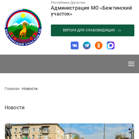
Перейти
Республика Дагестан
Администрация МО «Бежтинский
к
участок»
содержанию
ВЕРСИЯ ДЛЯ СЛАБОВИДЯЩИХ
Главная
Новости
Новости